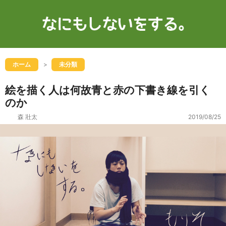
ホーム
未分類
絵を描く人は何故青と赤の下書き線を引く
のか
森 壯太
2019/08/25