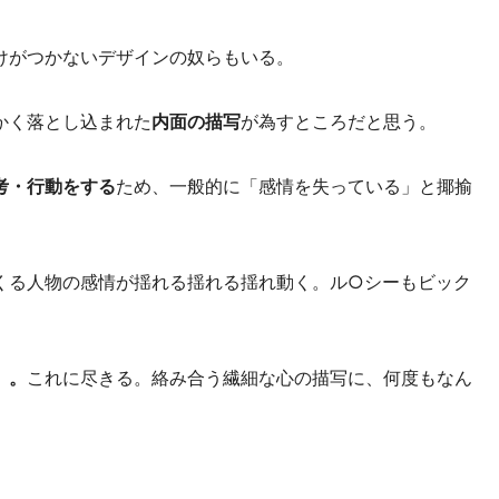
けがつかないデザインの奴らもいる。
かく落とし込まれた
内面の描写
が為すところだと思う。
考・行動をする
ため、一般的に「感情を失っている」と揶揄
くる人物の感情が揺れる揺れる揺れ動く。ル○シーもビック
」。
これに尽きる。絡み合う繊細な心の描写に、何度もなん