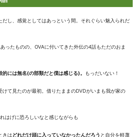
ただし、感覚としてはあっという間。それぐらい魅入られだ
)ではあったものの、OVAに付いてきた外伝の4話もただのおま
般的には無名(の部類だと僕は感じる)。
もっだいない！
受けて見たのが最初。借りたままのDVDがいまも我が家の
流れはげに恐ろしいなと感じながらも
ときは
どれだけ頭に入っていなかったんだろう
と自分を軽蔑