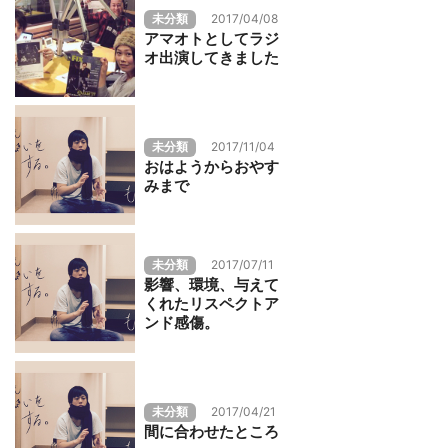
未分類
2017/04/08
アマオトとしてラジ
オ出演してきました
未分類
2017/11/04
おはようからおやす
みまで
未分類
2017/07/11
影響、環境、与えて
くれたリスペクトア
ンド感傷。
未分類
2017/04/21
間に合わせたところ