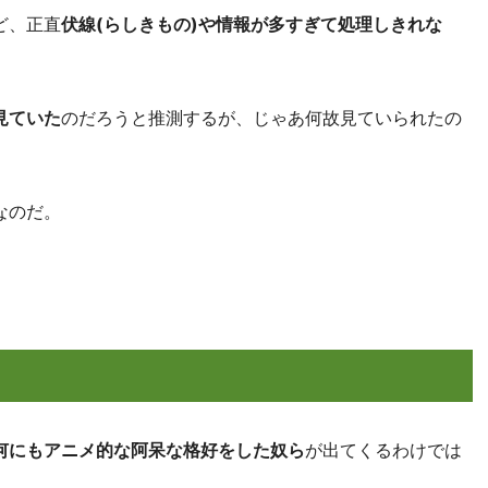
ど、正直
伏線(らしきもの)や情報が多すぎて処理しきれな
見ていた
のだろうと推測するが、じゃあ何故見ていられたの
なのだ。
何にもアニメ的な阿呆な格好をした奴ら
が出てくるわけでは