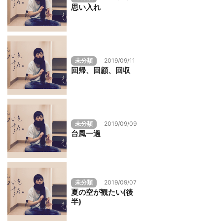
思い入れ
未分類
2019/09/11
回帰、回顧、回収
未分類
2019/09/09
台風一過
未分類
2019/09/07
夏の空が観たい(後
半)