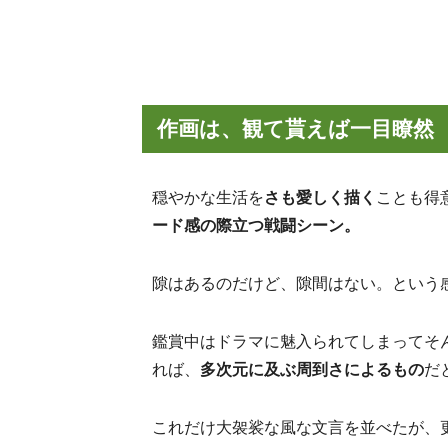
作画は、観て貰えば一目瞭然
穏やかな生活を
さも愛しく描く
ことも得
ード感の際立つ戦闘シーン。
隙はあるのだけど、隙間はない。という
鑑賞中はドラマに魅入られてしまってそ
れば、
多次元に及ぶ周到さによるもの
だ
これだけ大袈裟な風な文言を並べたが、